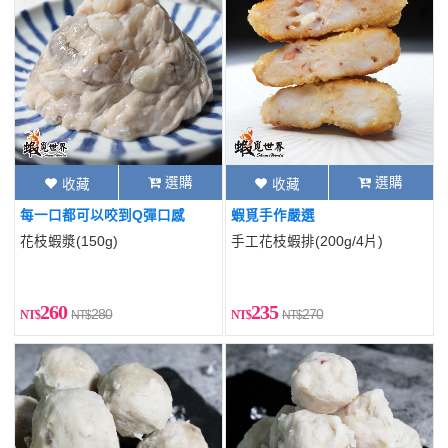
選購
選購
收藏
收藏
每一口都可以咬到Q彈口感
蝦覓手作嚴選
花枝蝦漿(150g)
手工花枝蝦排(200g/4片)
260
235
280
270