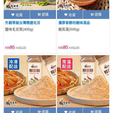
選購
選購
收藏
收藏
外銷等級台灣精選毛豆
濃厚香醇的蝦味湯品
鹽味毛豆莢(400g)
蝦高湯(500g)
95
95
120
120
選購
選購
收藏
收藏