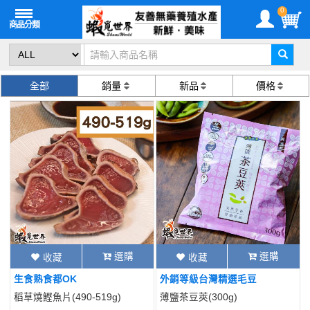
0
全部
銷量
新品
價格
選購
選購
收藏
收藏
生食熟食都OK
外銷等級台灣精選毛豆
稻草燒鰹魚片(490-519g)
薄鹽茶豆莢(300g)