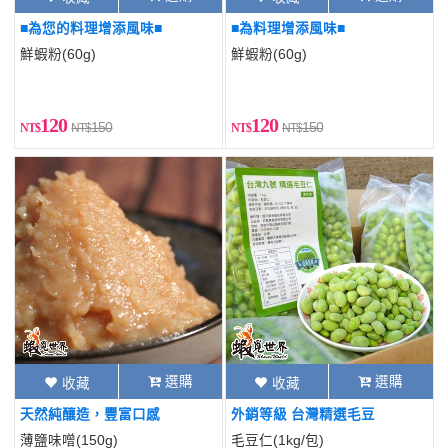
■為您的料理增添風味■
■為料理增添風味■
鮮蝦粉(60g)
鮮蝦粉(60g)
120
120
150
150
選購
選購
收藏
收藏
天然純釀造，豐富口感
外銷等級 台灣精選毛豆
薄鹽味噌(150g)
毛豆仁(1kg/包)