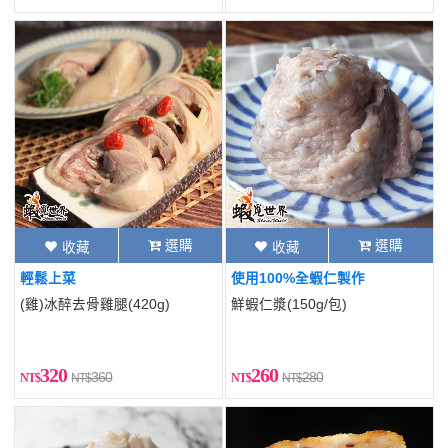
選購
選購
收藏
收藏
輕鬆上菜
使用100%全蝦仁製作
(雞)冰醉去骨雞腿(420g)
鮮蝦仁漿(150g/包)
320
260
360
280