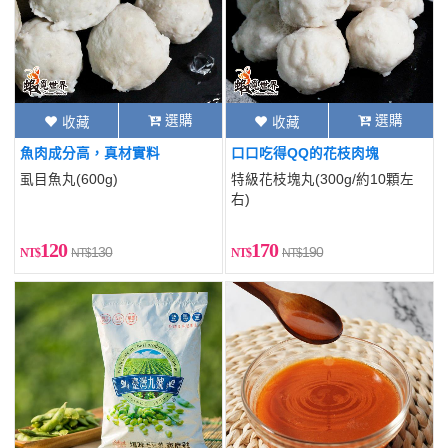
選購
選購
收藏
收藏
魚肉成分高，真材實料
口口吃得QQ的花枝肉塊
虱目魚丸(600g)
特級花枝塊丸(300g/約10顆左
右)
120
170
130
190