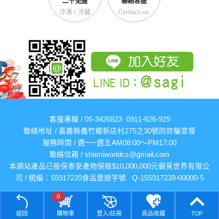
二千免運
聯絡客服
冷凍 / 冷藏
Contact us
客服專線 / 05-3426823 0911-626-929
聯絡地址 / 嘉義縣義竹鄉新店村275之30號
防詐騙宣導
服務時間 / 週一~週五AM08:00～PM17:00
聯絡信箱 /
shamiworldcs@gmail.com
本網站產品已投保泰安產物保險$10,000,000元
蝦覓世界有限公
司 / 統編：55917239
食品登錄字號 Q-155917239-00000-5
0
返回
購物車
登入/註冊
商品收藏
TOP