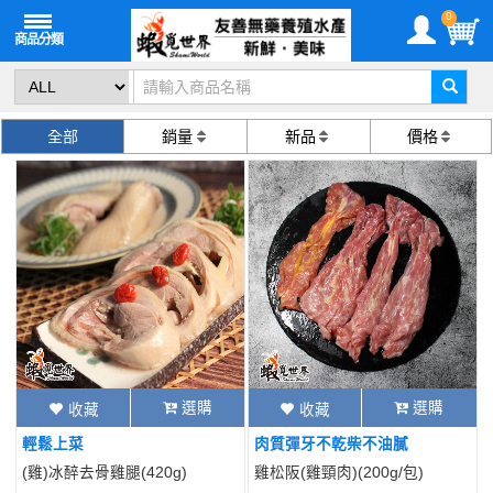
0
全部
銷量
新品
價格
選購
選購
收藏
收藏
輕鬆上菜
肉質彈牙不乾柴不油膩
(雞)冰醉去骨雞腿(420g)
雞松阪(雞頸肉)(200g/包)