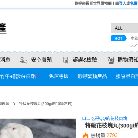
歡迎來蝦覓世界購物網！請
登入
或
免費
HOT
水餃
5.5
消息
安心養殖
認證&檢驗
購物須
竹午●龍蝦●白鯧
免運專區
蝦蟳蟹類產品
膠原蛋白
調理類
特級花枝塊丸(300g/約10顆左右)
口口吃得QQ的花枝肉塊
特級花枝塊丸(300g/
熱銷量
2793