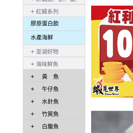
捲／粉
紅蟳系列
膠原蛋白飲
水產海鮮
澎湖好物
海味鮮魚
黃 魚
午仔魚
水針魚
竹筴魚
白腹魚