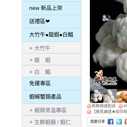
new 新品上架
送禮區❤
大竹午●龍蝦●白鯧
大竹午
龍 蝦
白 鯧
免運專區
蝦蟳蟹類產品
新鮮極速配送
4
蝦類常溫專區
【蝦覓嚴選★給你
生鮮蝦類 / 蝦仁
我要分享