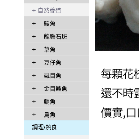
管)/ 干貝
自然養殖
鰻魚
龍膽石斑
草魚
豆仔魚
虱目魚
金目鱸魚
鯛魚
烏魚
調理/熟食