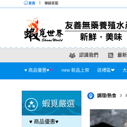
首頁
聯絡客服
認識我們
最新
♥ 商品優惠♥
new 新品上架
送禮區❤
大
調理/熟食
蝦覓嚴選
♥ 商品優惠♥