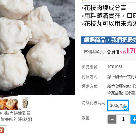
>花枝肉塊成分高
>用料飽滿實在，口
>花枝丸可以用來煮
嚴選商品，我們把最
17
市價
190
元
會員價
商品編號
1C01031
付款方式
線上刷卡一次付清 
運送方式
新竹貨運宅配【冷凍
全家店取【冷凍16
特級花枝塊丸
300g/包
8小時內快速到貨
數量
新鮮美味的好味道】