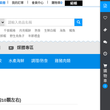
0
註冊
我的訂單
會員中心
購物車
結帳
千張蝦捲
月亮蝦餅
熟食
生鮮白蝦
海魚
鰻魚
° 醉蝦
野生烏魚子
年節禮盒
知
媒體專區
飲
水產海鮮
調理/熟食
雞豬肉類
購
物
車
0
約10顆左右)