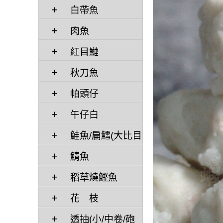
白帶魚
肉魚
紅目鰱
秋刀魚
帕頭仔
午仔白
鮭魚/扁鱈(大比目
魚)
鯖魚
稻草燒鰹魚
花 枝
透抽(小/中卷/砲