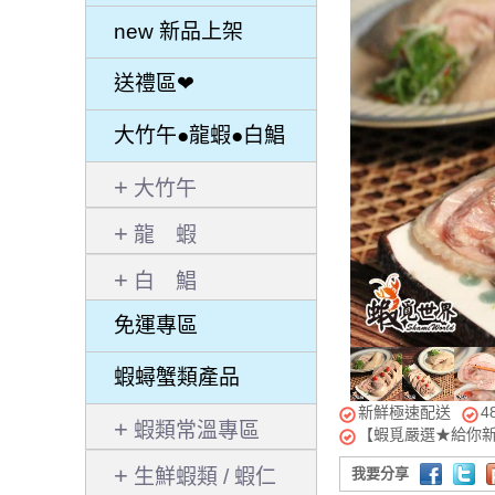
new 新品上架
送禮區❤
大竹午●龍蝦●白鯧
大竹午
龍 蝦
白 鯧
免運專區
蝦蟳蟹類產品
新鮮極速配送
4
蝦類常溫專區
【蝦覓嚴選★給你
生鮮蝦類 / 蝦仁
我要分享