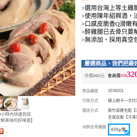
>
選用台灣上等土雞
>使用陳年紹興酒，
>口感皮脆香Q滑嫩
>醉雞腿已去骨只要
>無添加、採用真空
嚴選商品，我們把最
32
市價
360
元
會員價
商品編號
1E00201
付款方式
線上刷卡一次付清 
運送方式
新竹貨運宅配【冷凍
8小時內快速到貨
全家店取【冷凍16
新鮮美味的好味道】
冰醉去骨雞腿
420g/隻