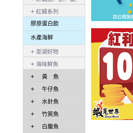
捲／粉
紅蟳系列
膠原蛋白飲
水產海鮮
澎湖好物
海味鮮魚
黃 魚
午仔魚
水針魚
竹筴魚
白腹魚