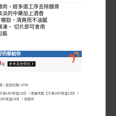
腿肉，經多道工序去除腿骨
淡淡的中藥加上酒香
有嚼勁、清爽而不油膩
解凍、 切片即可食用
包裝
好的都給你
0
元
參考其他幣別
/ 貨到付款/ ATM
145/常溫120】 / 黑貓宅配【冷凍160/常溫130】 /
0/常溫130】 / 自取件