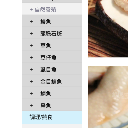
管)/ 干貝
自然養殖
鰻魚
龍膽石斑
草魚
豆仔魚
虱目魚
金目鱸魚
鯛魚
烏魚
調理/熟食