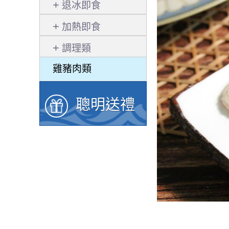
退冰即食
加熱即食
調理類
雞豬肉類
聰明送禮