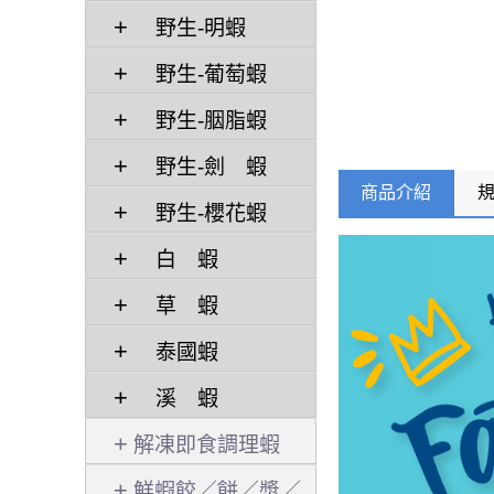
野生-明蝦
野生-葡萄蝦
野生-胭脂蝦
野生-劍 蝦
商品介紹
野生-櫻花蝦
白 蝦
草 蝦
泰國蝦
溪 蝦
解凍即食調理蝦
鮮蝦餃／餅／漿／