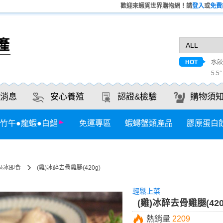
歡迎來蝦覓世界購物網！請
登入
或
免費
HOT
水餃
5.5
消息
安心養殖
認證&檢驗
購物須
竹午●龍蝦●白鯧
免運專區
蝦蟳蟹類產品
膠原蛋白
退冰即食
(雞)冰醉去骨雞腿(420g)
輕鬆上菜
(雞)冰醉去骨雞腿(420
熱銷量
2209