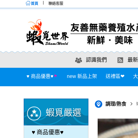
首頁
聯絡客服
認識我們
最新
♥ 商品優惠♥
new 新品上架
送禮區❤
大
調理/熟食
蝦覓嚴選
♥ 商品優惠♥