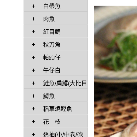
白帶魚
肉魚
紅目鰱
秋刀魚
帕頭仔
午仔白
鮭魚/扁鱈(大比目
魚)
鯖魚
稻草燒鰹魚
花 枝
透抽(小/中卷/砲