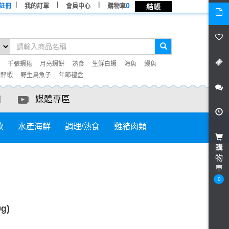
0
註冊
我的訂單
會員中心
購物車
結帳
千張蝦捲
月亮蝦餅
熟食
生鮮白蝦
海魚
鰻魚
° 醉蝦
野生烏魚子
年節禮盒
知
媒體專區
飲
水產海鮮
調理/熟食
雞豬肉類
購
物
車
0
g)