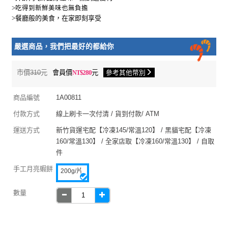
>
吃得到新鮮美味也無負擔
>餐廳般的美食，在家即刻享受
嚴選商品，我們把最好的都給你
市價
310
元
會員價
280
元
參考其他幣別
商品編號
1A00811
付款方式
線上刷卡一次付清 / 貨到付款/ ATM
運送方式
新竹貨運宅配【冷凍145/常溫120】 / 黑貓宅配【冷凍
160/常溫130】 / 全家店取【冷凍160/常溫130】 / 自取
件
手工月亮蝦餅
200g/片
數量