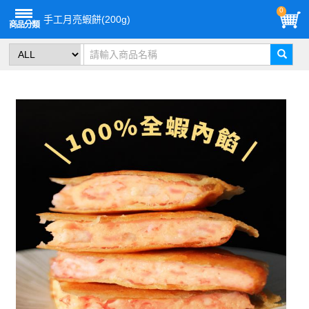
0
手工月亮蝦餅(200g)