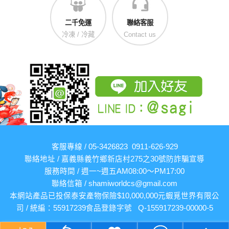
二千免運
聯絡客服
冷凍 / 冷藏
Contact us
客服專線 / 05-3426823 0911-626-929
聯絡地址 / 嘉義縣義竹鄉新店村275之30號
防詐騙宣導
服務時間 / 週一~週五AM08:00～PM17:00
聯絡信箱 /
shamiworldcs@gmail.com
本網站產品已投保泰安產物保險$10,000,000元
蝦覓世界有限公
司 / 統編：55917239
食品登錄字號 Q-155917239-00000-5