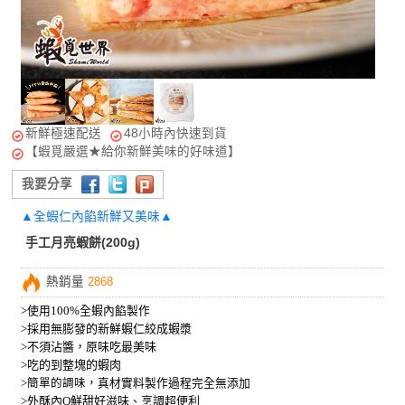
新鮮極速配送
48小時內快速到貨
【蝦覓嚴選★給你新鮮美味的好味道】
我要分享
▲全蝦仁內餡新鮮又美味▲
手工月亮蝦餅(200g)
熱銷量
2868
>
使用100%全蝦內餡製作
>採用無膨發的新鮮蝦仁絞成蝦漿
>不須沾醬，原味吃最美味
>吃的到整塊的蝦肉
>
簡單的調味，
真材實料製作過程完全無添加
>外酥內Q鮮甜好滋味、烹調超便利