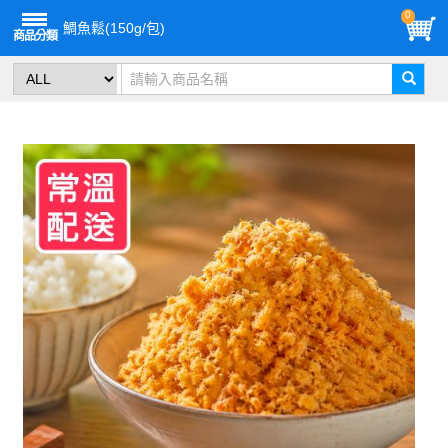
0
鯛魚鬆(150g/包)