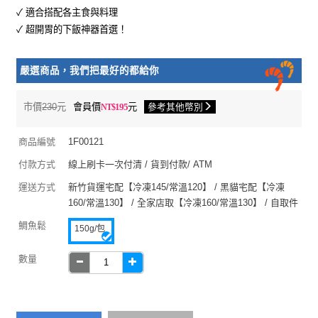
✓ 適合搭配各主食與料理
✓ 超開胃的下飯神器首選！
嚴選商品，我們把最好的都給你
市價
230
元
會員價
195
元
參考其他幣別
商品編號
1F00121
付款方式
線上刷卡一次付清 / 貨到付款/ ATM
運送方式
新竹貨運宅配【冷凍145/常溫120】 / 黑貓宅配【冷凍
160/常溫130】 / 全家店取【冷凍160/常溫130】 / 自取件
鯛魚鬆
150g/包
數量