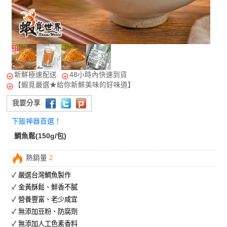
新鮮極速配送
48小時內快速到貨
【蝦覓嚴選★給你新鮮美味的好味道】
我要分享
下飯神器首選！
鯛魚鬆(150g/包)
熱銷量
2
✓ 嚴選台灣鯛魚製作
✓ 金黃酥鬆、鮮香不膩
✓ 營養豐富、老少咸宜
✓ 無添加豆粉、防腐劑
✓ 無添加人工色素香料