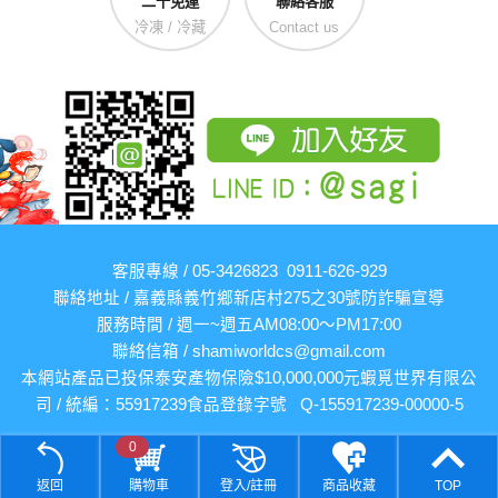
二千免運
聯絡客服
冷凍 / 冷藏
Contact us
客服專線 / 05-3426823 0911-626-929
聯絡地址 / 嘉義縣義竹鄉新店村275之30號
防詐騙宣導
服務時間 / 週一~週五AM08:00～PM17:00
聯絡信箱 /
shamiworldcs@gmail.com
本網站產品已投保泰安產物保險$10,000,000元
蝦覓世界有限公
司 / 統編：55917239
食品登錄字號 Q-155917239-00000-5
0
返回
購物車
登入/註冊
商品收藏
TOP