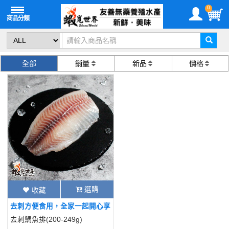
0
全部
銷量
新品
價格
選購
收藏
去刺方便食用，全家一起開心享
用
去刺鯛魚排(200-249g)