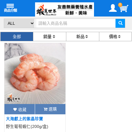
0
全部
銷量
新品
價格
選購
收藏
大海獻上的紫晶珍寶
野生葡萄蝦仁(200g/盒)