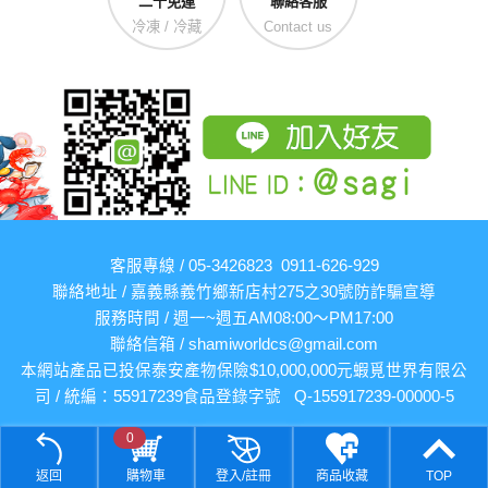
二千免運
聯絡客服
冷凍 / 冷藏
Contact us
客服專線 / 05-3426823 0911-626-929
聯絡地址 / 嘉義縣義竹鄉新店村275之30號
防詐騙宣導
服務時間 / 週一~週五AM08:00～PM17:00
聯絡信箱 /
shamiworldcs@gmail.com
本網站產品已投保泰安產物保險$10,000,000元
蝦覓世界有限公
司 / 統編：55917239
食品登錄字號 Q-155917239-00000-5
0
返回
購物車
登入/註冊
商品收藏
TOP