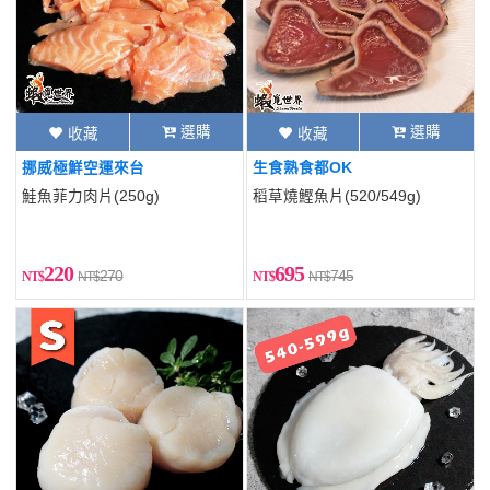
選購
選購
收藏
收藏
挪威極鮮空運來台
生食熟食都OK
鮭魚菲力肉片(250g)
稻草燒鰹魚片(520/549g)
220
695
270
745