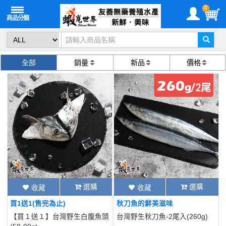
0
全部
銷量
新品
價格
選購
選購
收藏
收藏
買1送1(售完為止)
秋刀魚的鮮美滋味
【買１送１】台灣野生白腹魚頭
台灣野生秋刀魚-2尾入(260g)