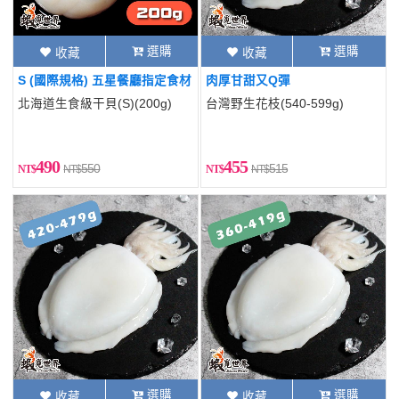
選購
選購
收藏
收藏
S (國際規格) 五星餐廳指定食材
肉厚甘甜又Q彈
北海道生食級干貝(S)(200g)
台灣野生花枝(540-599g)
490
455
550
515
選購
選購
收藏
收藏