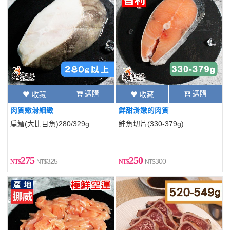
選購
選購
收藏
收藏
肉質嫩滑細緻
鮮甜滑嫩的肉質
扁鱈(大比目魚)280/329g
鮭魚切片(330-379g)
275
250
325
300