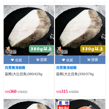
選購
選購
收藏
收藏
肉質嫩滑細緻
肉質嫩滑細緻
扁鱈(大比目魚)380/429g
扁鱈(大比目魚)330/379g
360
315
410
365