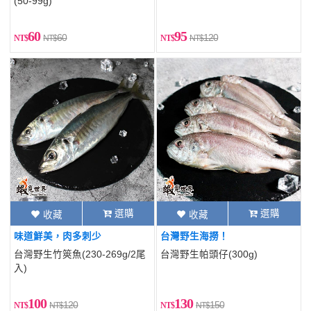
(50-99g)
60
95
60
120
選購
選購
收藏
收藏
味道鮮美，肉多刺少
台灣野生海撈！
台灣野生竹筴魚(230-269g/2尾
台灣野生帕頭仔(300g)
入)
100
130
120
150