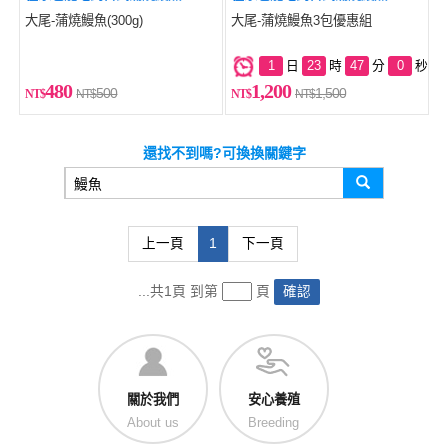
大尾-蒲燒鰻魚(300g)
大尾-蒲燒鰻魚3包優惠組
日
時
分
秒
1
23
47
0
480
1,200
500
1,500
還找不到嗎?可換換關鍵字
上一頁
1
下一頁
...共1頁 到第
頁
確認
關於我們
安心養殖
About us
Breeding