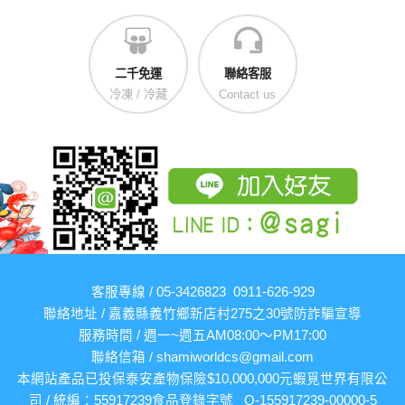
二千免運
聯絡客服
冷凍 / 冷藏
Contact us
客服專線 / 05-3426823 0911-626-929
聯絡地址 / 嘉義縣義竹鄉新店村275之30號
防詐騙宣導
服務時間 / 週一~週五AM08:00～PM17:00
聯絡信箱 /
shamiworldcs@gmail.com
本網站產品已投保泰安產物保險$10,000,000元
蝦覓世界有限公
司 / 統編：55917239
食品登錄字號 Q-155917239-00000-5