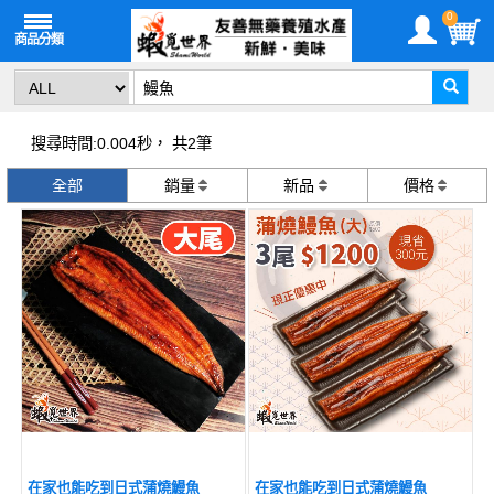
0
搜尋時間:0.004秒， 共2筆
全部
銷量
新品
價格
在家也能吃到日式蒲燒鰻魚
在家也能吃到日式蒲燒鰻魚