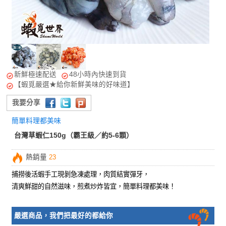
新鮮極速配送
48小時內快速到貨
【蝦覓嚴選★給你新鮮美味的好味道】
我要分享
簡單料理都美味
台灣草蝦仁150g（霸王級／約5-6顆）
熱銷量
23
捕撈後活蝦手工現剝急凍處理，肉質結實彈牙，
清爽
鮮甜的自然滋味，煎煮炒炸皆宜，簡單料理都美味！
嚴選商品，我們把最好的都給你