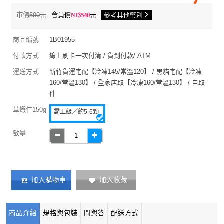
市價
590
元
會員價
540
元
參考其他幣別
商品編號
1B01955
付款方式
線上刷卡一次付清 / 貨到付款/ ATM
運送方式
新竹貨運宅配【冷凍145/常溫120】 / 黑貓宅配【冷凍
160/常溫130】 / 全家店取【冷凍160/常溫130】 / 自取
件
草蝦仁150g
霸王級／約5-6顆
數量
加入收藏
加入購物車
商品介紹
規格與包裝
問與答
配送方式