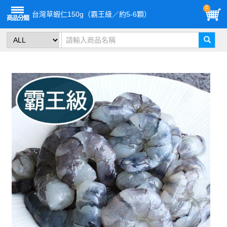
0
台灣草蝦仁150g（霸王級／約5-6顆）