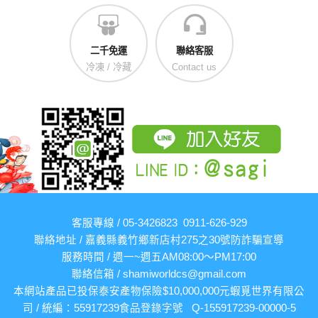
二千免運
聯絡客服
冷凍 / 冷藏
Contact us
客服專線 / 05-3426823 0911-626-929
聯絡地址 / 嘉義縣義竹鄉新店村275之30號
防詐騙宣導
服務時間 / 週一~週五AM08:00～PM17:00
聯絡信箱 /
shamiworldcs@gmail.com
本網站產品已投保泰安產物保險$10,000,000元
蝦覓世界有限公
司 / 統編：55917239
食品登錄字號 Q-155917239-00000-5