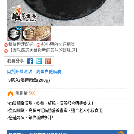
新鮮極速配送
48小時內快速到貨
【蝦覓嚴選★給你新鮮美味的好味道】
我要分享
肉質細緻清甜，高蛋白低脂肪
3尾入/海撈肉魚(200g)
熱銷量
506
>肉質細緻清甜，乾煎、紅燒、清蒸都合適很美味！
>魚肉細緻，高蛋白低脂肪營養豐富，適合老人小孩食用!
>急速冷凍，鎖住新鮮多汁!