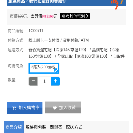
嚴選商品，我們把最好的都給你
市價
190
元
會員價
160
元
參考其他幣別
商品編號
1C00711
付款方式
線上刷卡一次付清 / 貨到付款/ ATM
運送方式
新竹貨運宅配【冷凍145/常溫120】 / 黑貓宅配【冷凍
160/常溫130】 / 全家店取【冷凍160/常溫130】 / 自取件
海撈肉魚
3尾入(200g)/包
數量
加入收藏
加入購物車
商品介紹
規格與包裝
問與答
配送方式