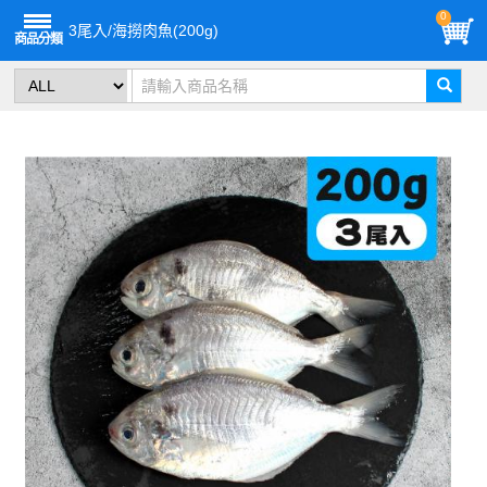
0
3尾入/海撈肉魚(200g)