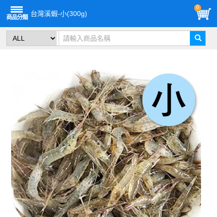
0
台灣溪蝦-小(300g)