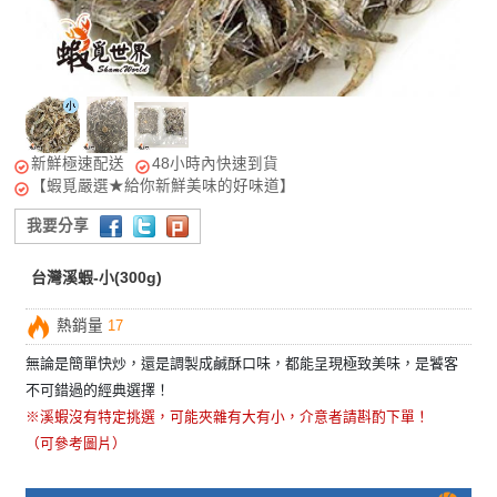
新鮮極速配送
48小時內快速到貨
【蝦覓嚴選★給你新鮮美味的好味道】
我要分享
台灣溪蝦-小(300g)
熱銷量
17
無論是簡單快炒，還是調製成鹹酥口味，都能呈現極致美味，是饕客
不可錯過的經典選擇！
※溪蝦沒有特定挑選
，可能夾雜有大有小，介意者請斟酌下單！
（可參考圖片）