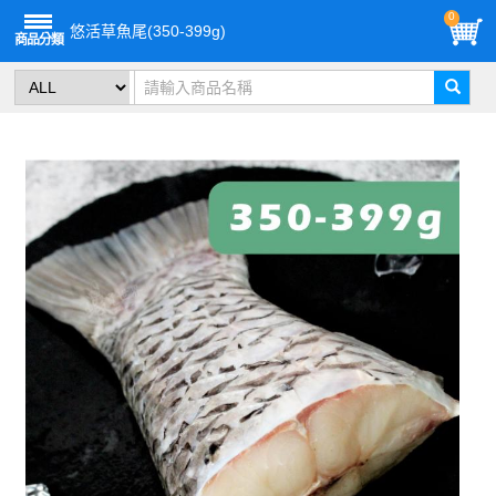
0
悠活草魚尾(350-399g)