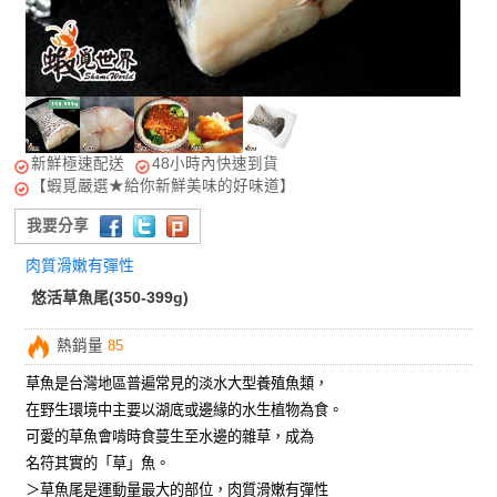
新鮮極速配送
48小時內快速到貨
【蝦覓嚴選★給你新鮮美味的好味道】
我要分享
肉質滑嫩有彈性
悠活草魚尾(350-399g)
熱銷量
85
草魚是台灣地區普遍常見的淡水大型養殖魚類，
在野生環境中主要以湖底或邊緣的水生植物為食。
可愛的草魚會啃時食蔓生至水邊的雜草，成為
名符其實的「草」魚。
＞草魚尾是運動量最大的部位，肉質滑嫩有彈性