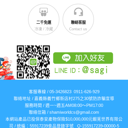
二千免運
聯絡客服
冷凍 / 冷藏
Contact us
客服專線 / 05-3426823 0911-626-929
聯絡地址 / 嘉義縣義竹鄉新店村275之30號
防詐騙宣導
服務時間 / 週一~週五AM08:00～PM17:00
聯絡信箱 /
shamiworldcs@gmail.com
本網站產品已投保泰安產物保險$10,000,000元
蝦覓世界有限公
司 / 統編：55917239
食品登錄字號 Q-155917239-00000-5