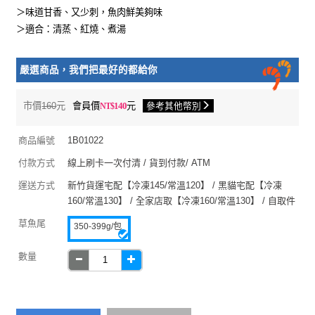
＞味道甘香、又少刺，魚肉鮮美夠味
＞適合：清蒸、紅燒、煮湯
嚴選商品，我們把最好的都給你
市價
160
元
會員價
140
元
參考其他幣別
商品編號
1B01022
付款方式
線上刷卡一次付清 / 貨到付款/ ATM
運送方式
新竹貨運宅配【冷凍145/常溫120】 / 黑貓宅配【冷凍
160/常溫130】 / 全家店取【冷凍160/常溫130】 / 自取件
草魚尾
350-399g/包
數量