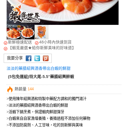
新鮮極速配送
48小時內快速到貨
【蝦覓嚴選★給你新鮮美味的好味道】
我要分享
淡淡的藥膳紹興酒香帶出白蝦的鮮甜
(5包免運組)特大尾-5.5°藥膳紹興醉蝦
熱銷量
144
>使用陳年紹興酒和特製中藥配方調和的獨門湯汁
>淡淡的藥膳紹興酒香帶出白蝦的鮮甜
>活蝦下鍋烹煮，保證蝦肉鮮甜彈牙
>白蝦來自自家漁塭養殖，養殖過程不添加任何藥物
>不添加防腐劑、人工甘味，吃的到新鮮與美味