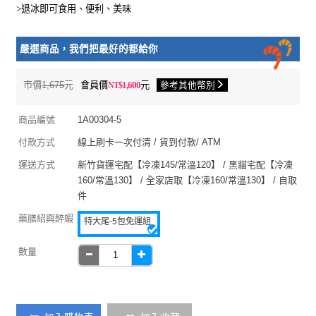
>退冰即可食用、便利、美味
嚴選商品，我們把最好的都給你
市價
1,675
元
會員價
1,600
元
參考其他幣別
商品編號
1A00304-5
付款方式
線上刷卡一次付清 / 貨到付款/ ATM
運送方式
新竹貨運宅配【冷凍145/常溫120】 / 黑貓宅配【冷凍
160/常溫130】 / 全家店取【冷凍160/常溫130】 / 自取
件
藥膳紹興醉蝦
特大尾-5包免運組
數量