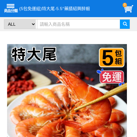
0
(5包免運組)特大尾-5.5°藥膳紹興醉蝦