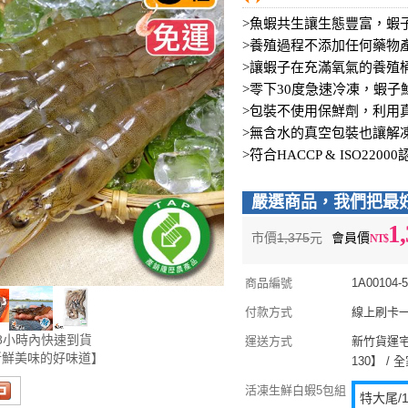
>魚蝦共生讓生態豐富，蝦
>養殖過程不添加任何藥物
>讓蝦子在充滿氧氣的養殖
>零下30度急速冷凍，蝦
>包裝不使用保鮮劑，利用
>無含水的真空包裝也讓解
>符合HACCP & ISO22
嚴選商品，我們把最
1
市價
1,375
元
會員價
商品編號
1A00104-
付款方式
線上刷卡一次
8小時內快速到貨
運送方式
新竹貨運宅配
新鮮美味的好味道】
130】 /
活凍生鮮白蝦5包組
特大尾/