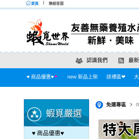
首頁
聯絡客服
認識我們
最新
♥ 商品優惠♥
new 新品上架
送禮區❤
大
免運專區
蝦覓嚴選
♥ 商品優惠♥