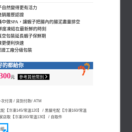
子自然變得更有活力
產銷履歷認證
桶中做SPA，讓蝦子把腸內的腸泥盡量排空
子鮮度凍結在最新鮮的時刻
真空包裝延長蝦子保鮮期
凍更便利快速
000認證工廠分級包裝
好的都給你
,300
元
參考其他幣別
5
付清 / 貨到付款/ ATM
【冷凍145/常溫120】 / 黑貓宅配【冷凍160/常溫
 全家店取【冷凍160/常溫130】 / 自取件
1組