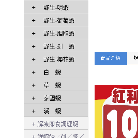
野生-明蝦
野生-葡萄蝦
野生-胭脂蝦
野生-劍 蝦
商品介紹
野生-櫻花蝦
白 蝦
草 蝦
泰國蝦
溪 蝦
解凍即食調理蝦
鮮蝦餃／餅／漿／