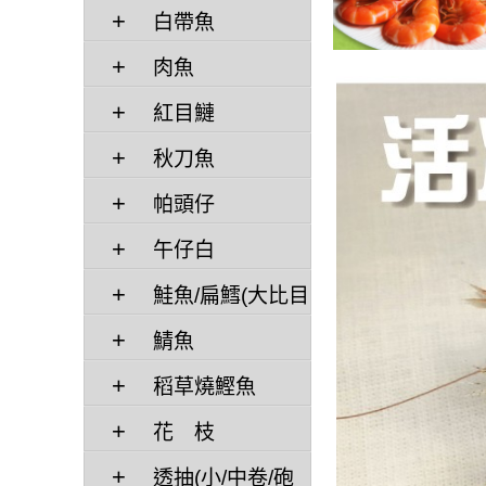
白帶魚
肉魚
紅目鰱
秋刀魚
帕頭仔
午仔白
鮭魚/扁鱈(大比目
魚)
鯖魚
稻草燒鰹魚
花 枝
透抽(小/中卷/砲