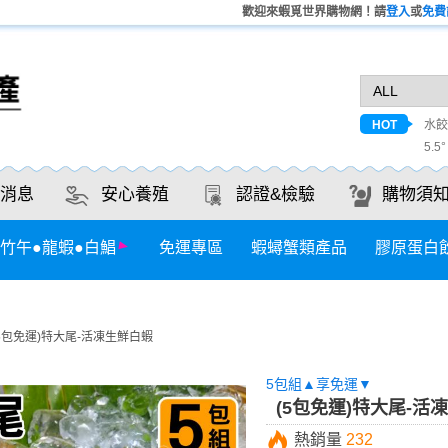
歡迎來蝦覓世界購物網！請
登入
或
免費
HOT
水餃
5.5
消息
安心養殖
認證&檢驗
購物須
竹午●龍蝦●白鯧
免運專區
蝦蟳蟹類產品
膠原蛋白
(5包免運)特大尾-活凍生鮮白蝦
5包組▲享免運▼
(5包免運)特大尾-活
熱銷量
232