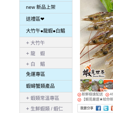
new 新品上架
送禮區❤
大竹午●龍蝦●白鯧
大竹午
龍 蝦
白 鯧
免運專區
蝦蟳蟹類產品
新鮮極速配送
4
蝦類常溫專區
【蝦覓嚴選★給你
生鮮蝦類 / 蝦仁
我要分享