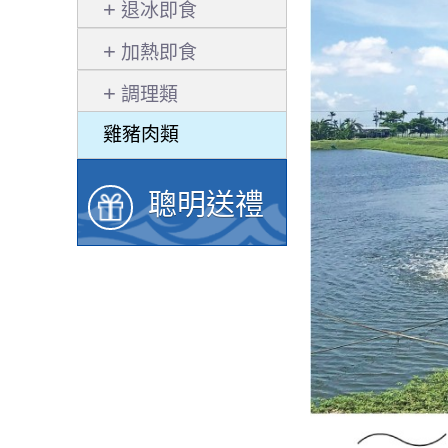
退冰即食
加熱即食
調理類
雞豬肉類
聰明送禮