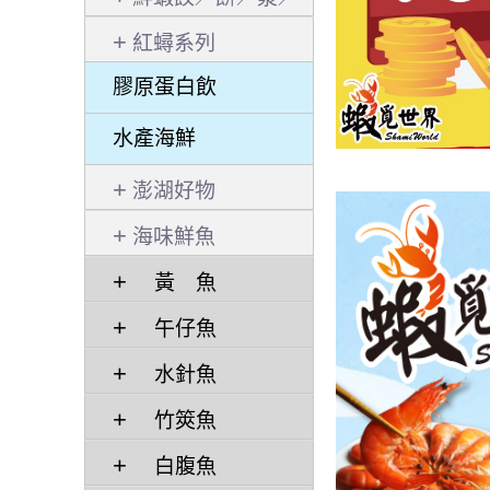
捲／粉
紅蟳系列
膠原蛋白飲
水產海鮮
澎湖好物
海味鮮魚
黃 魚
午仔魚
水針魚
竹筴魚
白腹魚