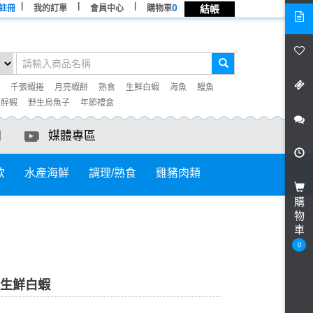
0
註冊
我的訂單
會員中心
購物車
結帳
千張蝦捲
月亮蝦餅
熟食
生鮮白蝦
海魚
鰻魚
° 醉蝦
野生烏魚子
年節禮盒
知
媒體專區
飲
水產海鮮
調理/熟食
雞豬肉類
購
物
車
0
凍生鮮白蝦