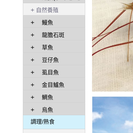
管)/ 干貝
自然養殖
鰻魚
龍膽石斑
草魚
豆仔魚
虱目魚
金目鱸魚
鯛魚
烏魚
調理/熟食