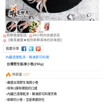
新鮮極速配送
48小時內快速到貨
【蝦覓嚴選★給你新鮮美味的好味道】
我要分享
內臟清理乾淨，解凍即可料理
台灣野生船凍小卷(250g)
熱銷量
1227
>嚴選台灣野生海撈小卷
>保有Q彈有嚼勁的口感
>內臟已清理乾淨，解凍即可料理烹煮
>新鮮的小卷，怎麼煮都好吃