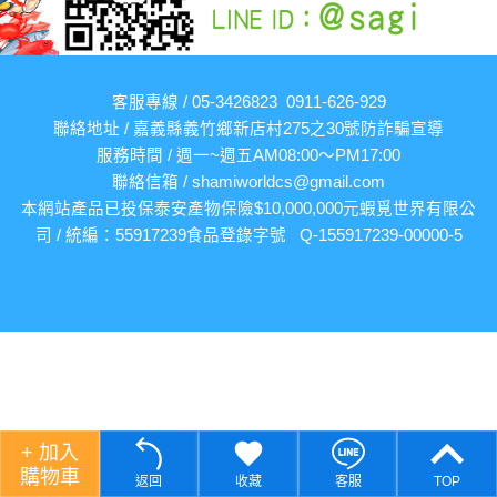
客服專線 / 05-3426823 0911-626-929
聯絡地址 / 嘉義縣義竹鄉新店村275之30號
防詐騙宣導
服務時間 / 週一~週五AM08:00～PM17:00
聯絡信箱 /
shamiworldcs@gmail.com
本網站產品已投保泰安產物保險$10,000,000元
蝦覓世界有限公
司 / 統編：55917239
食品登錄字號 Q-155917239-00000-5
+ 加入
購物車
返回
收藏
客服
TOP