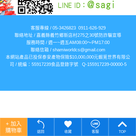
客服專線 / 05-3426823 0911-626-929
聯絡地址 / 嘉義縣義竹鄉新店村275之30號
防詐騙宣導
服務時間 / 週一~週五AM08:00～PM17:00
聯絡信箱 /
shamiworldcs@gmail.com
本網站產品已投保泰安產物保險$10,000,000元
蝦覓世界有限公
司 / 統編：55917239
食品登錄字號 Q-155917239-00000-5
+ 加入
購物車
返回
收藏
客服
TOP